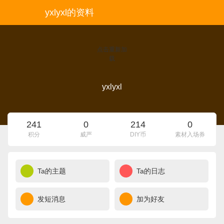
yxlyxl的资料
点击重新加
载
yxlyxl
241
0
214
0
积分
威严
DIY币
素材入场券
Ta的主题
Ta的日志
发短消息
加为好友