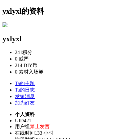
yxlyxl的资料
yxlyxl
241
积分
0
威严
214
DIY币
0
素材入场券
Ta的主题
Ta的日志
发短消息
加为好友
个人资料
UID
421
用户组
禁止发言
在线时间
133 小时