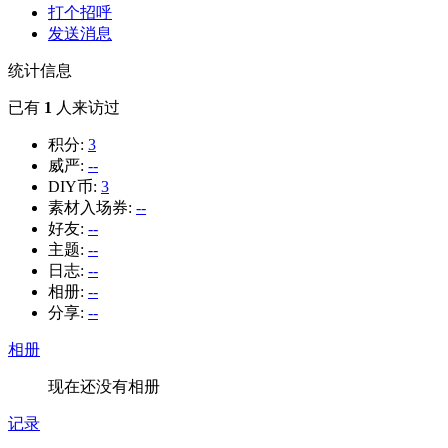
打个招呼
发送消息
统计信息
已有
1
人来访过
积分:
3
威严:
--
DIY币:
3
素材入场券:
--
好友:
--
主题:
--
日志:
--
相册:
--
分享:
--
相册
现在还没有相册
记录