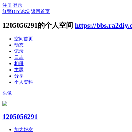
注册
登录
红警DIY论坛
返回首页
1205056291的个人空间
https://bbs.ra2diy
空间首页
动态
记录
日志
相册
主题
分享
个人资料
头像
1205056291
加为好友