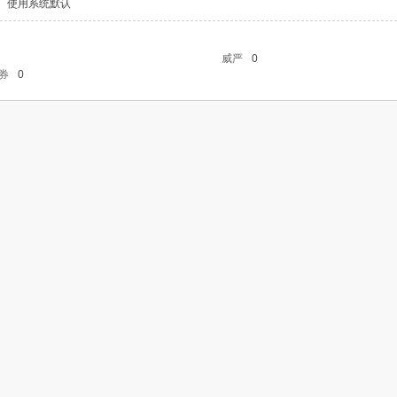
使用系统默认
威严
0
券
0