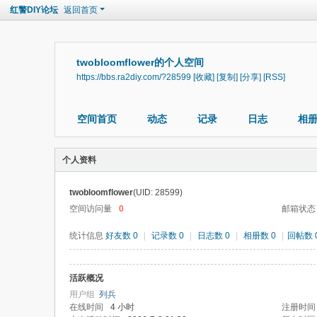
红警DIY论坛
返回首页
twobloomflower的个人空间
https://bbs.ra2diy.com/?28599
[收藏]
[复制]
[分享]
[RSS]
空间首页
动态
记录
日志
相
个人资料
twobloomflower
(UID: 28599)
空间访问量
0
邮箱状态
统计信息
好友数 0
|
记录数 0
|
日志数 0
|
相册数 0
|
回帖数 
活跃概况
用户组
列兵
在线时间
4 小时
注册时间