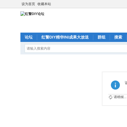
设为首页
收藏本站
论坛
红警DIY精华INI成果大放送
群组
搜索
请稍候...