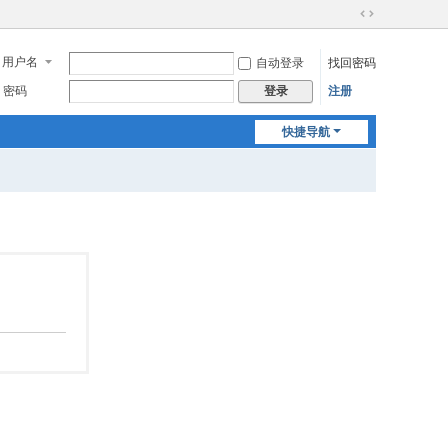
切
换
用户名
自动登录
找回密码
到
宽
密码
注册
登录
版
快捷导航