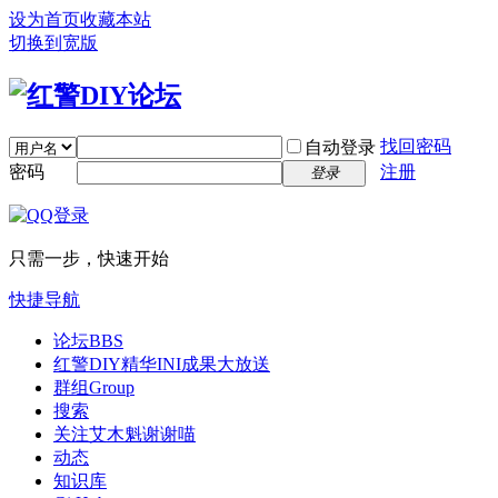
设为首页
收藏本站
切换到宽版
找回密码
自动登录
密码
注册
登录
只需一步，快速开始
快捷导航
论坛
BBS
红警DIY精华INI成果大放送
群组
Group
搜索
关注艾木魁谢谢喵
动态
知识库