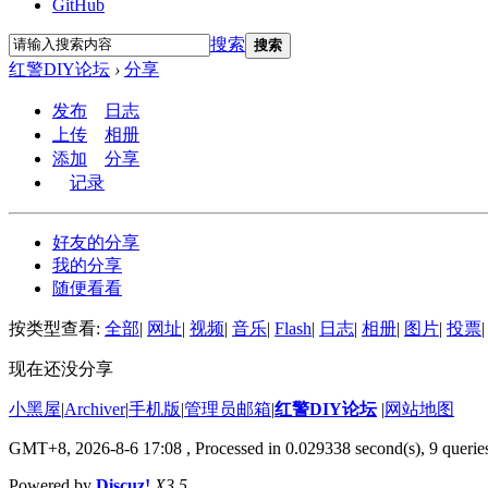
GitHub
搜索
搜索
红警DIY论坛
›
分享
发布
日志
上传
相册
添加
分享
记录
好友的分享
我的分享
随便看看
按类型查看:
全部
|
网址
|
视频
|
音乐
|
Flash
|
日志
|
相册
|
图片
|
投票
|
现在还没分享
小黑屋
|
Archiver
|
手机版
|
管理员邮箱
|
红警DIY论坛
|
网站地图
GMT+8, 2026-8-6 17:08
, Processed in 0.029338 second(s), 9 queries
Powered by
Discuz!
X3.5