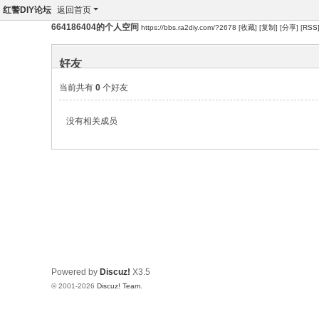
红警DIY论坛
返回首页
664186404的个人空间
https://bbs.ra2diy.com/?2678
[收藏]
[复制]
[分享]
[RSS
好友
当前共有
0
个好友
没有相关成员
Powered by
Discuz!
X3.5
© 2001-2026
Discuz! Team
.