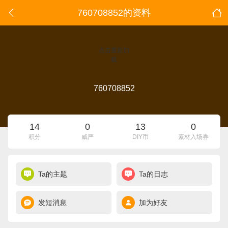
760708852的资料
点击重新加
载
760708852
14
0
13
0
积分
威严
DIY币
素材入场券
Ta的主题
Ta的日志
发短消息
加为好友