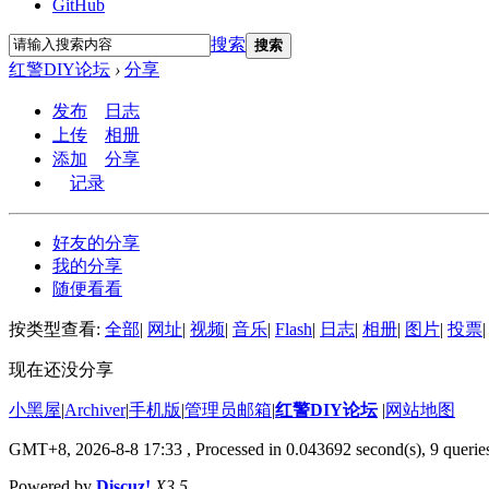
GitHub
搜索
搜索
红警DIY论坛
›
分享
发布
日志
上传
相册
添加
分享
记录
好友的分享
我的分享
随便看看
按类型查看:
全部
|
网址
|
视频
|
音乐
|
Flash
|
日志
|
相册
|
图片
|
投票
|
现在还没分享
小黑屋
|
Archiver
|
手机版
|
管理员邮箱
|
红警DIY论坛
|
网站地图
GMT+8, 2026-8-8 17:33
, Processed in 0.043692 second(s), 9 queries
Powered by
Discuz!
X3.5