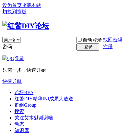
设为首页
收藏本站
切换到宽版
找回密码
自动登录
密码
注册
登录
只需一步，快速开始
快捷导航
论坛
BBS
红警DIY精华INI成果大放送
群组
Group
搜索
关注艾木魁谢谢喵
动态
知识库