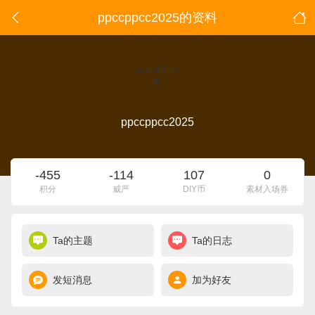
ppccppcc2025的资料
点击重新加
载
ppccppcc2025
-455
-114
107
0
积分
威严
DIY币
素材入场券
Ta的主题
Ta的日志
发短消息
加为好友