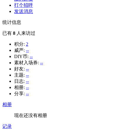
打个招呼
发送消息
统计信息
已有
8
人来访过
积分:
2
威严:
--
DIY币:
--
素材入场券:
--
好友:
--
主题:
--
日志:
--
相册:
--
分享:
--
相册
现在还没有相册
记录