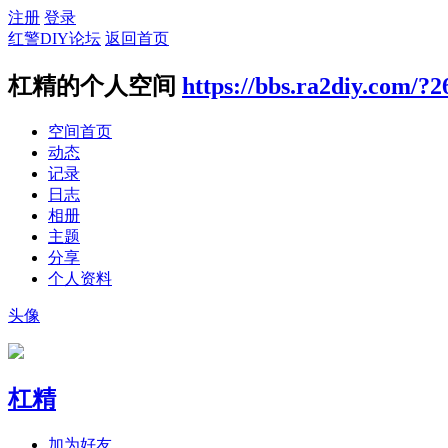
注册
登录
红警DIY论坛
返回首页
杠精的个人空间
https://bbs.ra2diy.com/?2
空间首页
动态
记录
日志
相册
主题
分享
个人资料
头像
杠精
加为好友