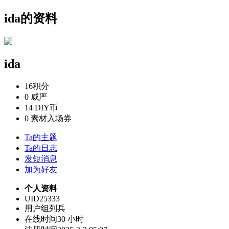
ida的资料
ida
16
积分
0
威严
14
DIY币
0
素材入场券
Ta的主题
Ta的日志
发短消息
加为好友
个人资料
UID
25333
用户组
列兵
在线时间
30 小时