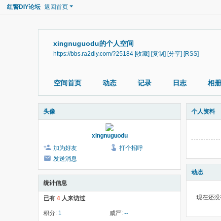
红警DIY论坛
返回首页
xingnuguodu的个人空间
https://bbs.ra2diy.com/?25184
[收藏]
[复制]
[分享]
[RSS]
空间首页
动态
记录
日志
相
头像
个人资料
xingnuguodu
加为好友
打个招呼
发送消息
动态
统计信息
现在还没
已有
4
人来访过
积分:
1
威严:
--