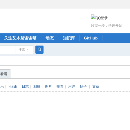
只需一步，快速开始
关注艾木魁谢谢喵
动态
知识库
GitHub
搜索
搜
索
便看看
音乐
|
Flash
|
日志
|
相册
|
图片
|
投票
|
用户
|
帖子
|
文章