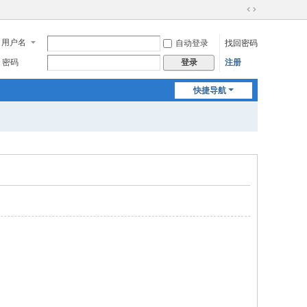
切
换
用户名
自动登录
找回密码
到
宽
密码
注册
登录
版
快捷导航