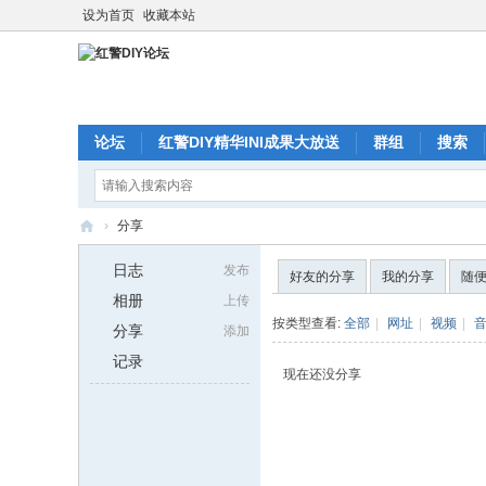
设为首页
收藏本站
论坛
红警DIY精华INI成果大放送
群组
搜索
›
分享
红
日志
发布
好友的分享
我的分享
随
警
相册
上传
D
按类型查看:
全部
|
网址
|
视频
|
分享
添加
I
记录
现在还没分享
Y
论
坛