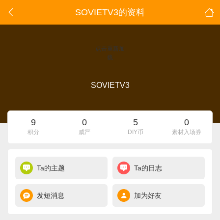
SOVIETV3的资料
点击重新加
载
SOVIETV3
9
0
5
0
积分
威严
DIY币
素材入场券
Ta的主题
Ta的日志
发短消息
加为好友