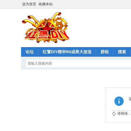
设为首页
收藏本站
论坛
红警DIY精华INI成果大放送
群组
搜索
请稍候...