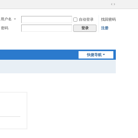
切
换
用户名
自动登录
找回密码
到
宽
密码
注册
登录
版
快捷导航