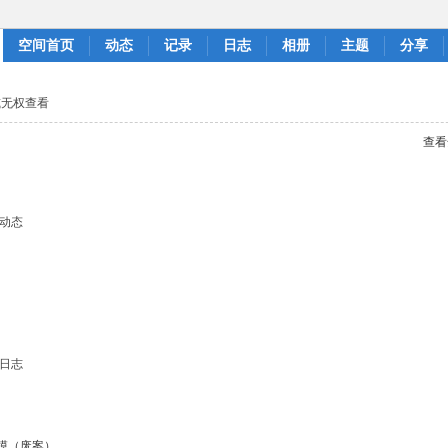
空间首页
动态
记录
日志
相册
主题
分享
或无权查看
查看
动态
日志
白模（废案）