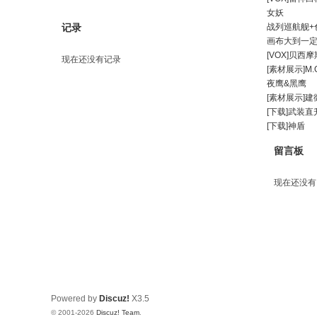
女妖
记录
战列巡航舰+色
画布大到一定
[VOX]贝西
现在还没有记录
[素材展示]M.
夜鹰&黑鹰
[素材展示]
[下载]武装直
[下载]神盾
留言板
现在还没有
Powered by
Discuz!
X3.5
© 2001-2026
Discuz! Team
.