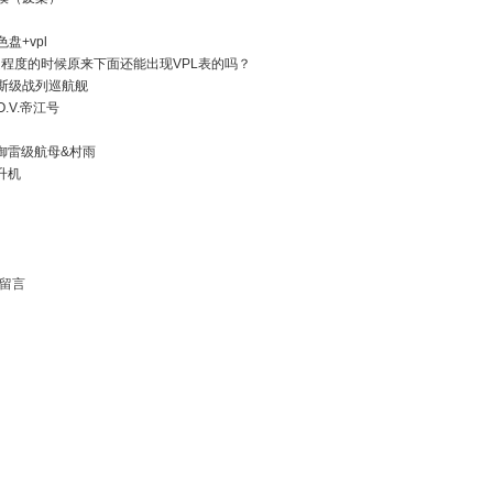
盘+vpl
程度的时候原来下面还能出现VPL表的吗？
摩斯级战列巡航舰
O.V.帝江号
建御雷级航母&村雨
升机
留言