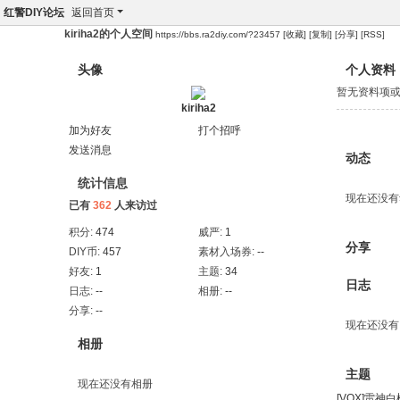
红警DIY论坛
返回首页
kiriha2的个人空间
https://bbs.ra2diy.com/?23457
[收藏]
[复制]
[分享]
[RSS]
头像
个人资料
暂无资料项
kiriha2
加为好友
打个招呼
发送消息
动态
统计信息
现在还没有
已有
362
人来访过
积分:
474
威严:
1
分享
DIY币:
457
素材入场券:
--
好友:
1
主题:
34
日志
日志:
--
相册:
--
分享:
--
现在还没有
相册
主题
现在还没有相册
[VOX]雷神