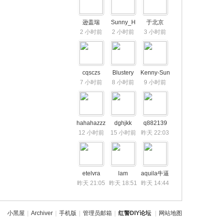
逊盖瑞
Sunny_H
于北京
2 小时前
2 小时前
3 小时前
cqsczs
Blustery
Kenny-Sun
7 小时前
8 小时前
9 小时前
hahahazzz
dghjkk
q882139
12 小时前
15 小时前
昨天 22:03
etelvra
lam
aquila牛逼
昨天 21:05
昨天 18:51
昨天 14:44
小黑屋
|
Archiver
|
手机版
|
管理员邮箱
|
红警DIY论坛
|
网站地图