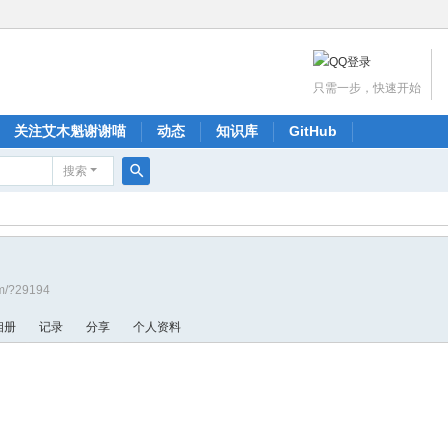
只需一步，快速开始
关注艾木魁谢谢喵
动态
知识库
GitHub
搜索
搜
索
om/?29194
相册
记录
分享
个人资料