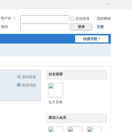
切
换
用户名
自动登录
找回密码
到
宽
密码
注册
登录
版
快捷导航
好友推荐
加为好友
发送消息
九千天华
新加入会员