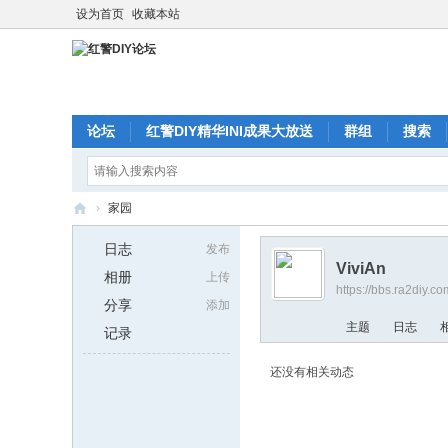
设为首页
收藏本站
论坛
红警DIY精华INI成果大放送
群组
搜索
›
家园
红
日志
发布
警
ViviAn
相册
上传
https://bbs.ra2diy.c
D
分享
添加
I
主题
日志
记录
Y
还没有相关动态
论
坛