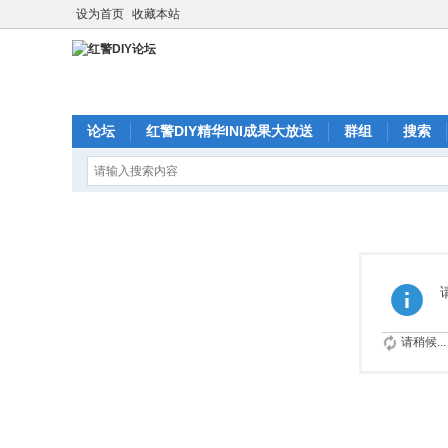
设为首页
收藏本站
论坛
红警DIY精华INI成果大放送
群组
搜索
请稍候...