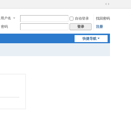
切
换
用户名
自动登录
找回密码
到
宽
密码
注册
登录
版
快捷导航