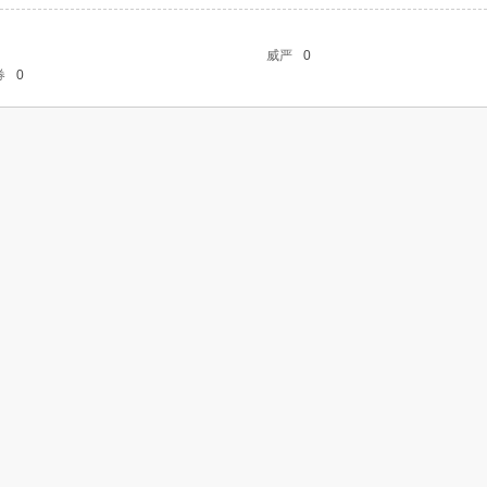
威严
0
券
0