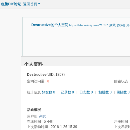
红警DIY论坛
返回首页
Destructive的个人空间
https://bbs.ra2diy.com/?1857
[收藏]
[复制]
[分
个人资料
Destructive
(UID: 1857)
空间访问量
0
邮箱状态
统计信息
好友数 0
|
记录数 0
|
日志数 0
|
相册数 0
|
回帖数 3
活跃概况
用户组
列兵
在线时间
5 小时
注册时间
上次活动时间
2016-1-26 15:39
上次发表