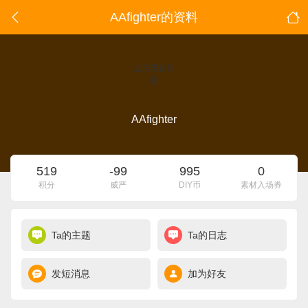
AAfighter的资料
点击重新加
载
AAfighter
519
-99
995
0
积分
威严
DIY币
素材入场券
Ta的主题
Ta的日志
发短消息
加为好友