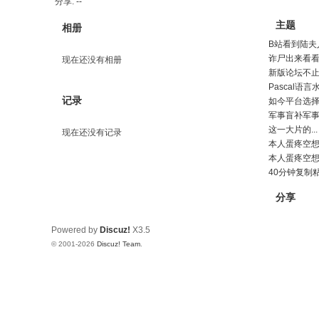
分享:
--
主题
相册
B站看到陆夫
诈尸出来看看
现在还没有相册
新版论坛不止
Pascal语
记录
如今平台选
军事盲补军
这一大片的...
现在还没有记录
本人蛋疼空想
本人蛋疼空
40分钟复制
分享
Powered by
Discuz!
X3.5
© 2001-2026
Discuz! Team
.