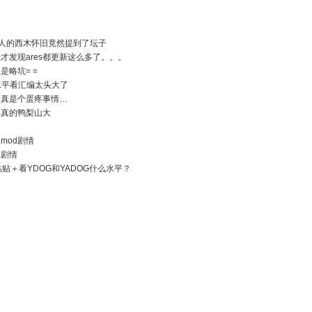
人的西木怀旧竟然提到了坛子
才发现ares都更新这么多了。。。
是略坑= =
言水平看汇编太头大了
择真是个蛋疼事情…
事真的鸭梨山大
mod剧情
想剧情
粘贴＋看YDOG和YADOG什么水平？