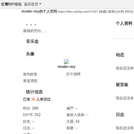
红警DIY论坛
返回首页
moder-my的个人空间
https://bbs.ra2diy.com/?1337
[收藏]
[复制]
[分享]
[RSS]
。。。
个人资料
孤独的空白。。
音乐盒
头像
动态
moder-my
现在还没有
加为好友
打个招呼
发送消息
留言板
统计信息
现在还没有
已有
38
人来访过
积分:
268
威严:
--
日志
DIY币:
252
素材入场券:
--
好友:
--
主题:
16
日志:
--
相册:
--
现在还没有