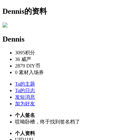
Dennis的资料
Dennis
3095
积分
36
威严
2879
DIY币
0
素材入场券
Ta的主题
Ta的日志
发短消息
加为好友
个人签名
哎呦卧槽，终于找到签名档了
个人资料
UID
1181