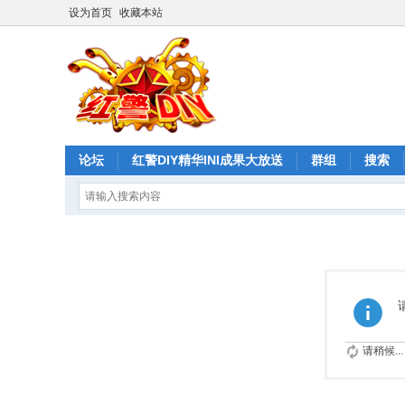
设为首页
收藏本站
论坛
红警DIY精华INI成果大放送
群组
搜索
请稍候...