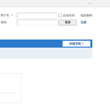
切
换
用户名
自动登录
找回密码
到
宽
密码
注册
登录
版
快捷导航