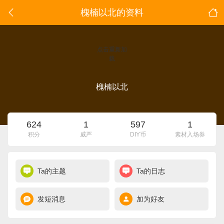
槐楠以北的资料
点击重新加
载
槐楠以北
624
1
597
1
积分
威严
DIY币
素材入场券
Ta的主题
Ta的日志
发短消息
加为好友