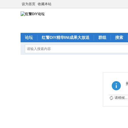
设为首页
收藏本站
论坛
红警DIY精华INI成果大放送
群组
搜索
请稍候...