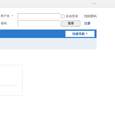
切
换
用户名
自动登录
找回密码
到
宽
密码
注册
登录
版
快捷导航