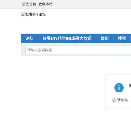
设为首页
收藏本站
论坛
红警DIY精华INI成果大放送
群组
搜索
请稍候...