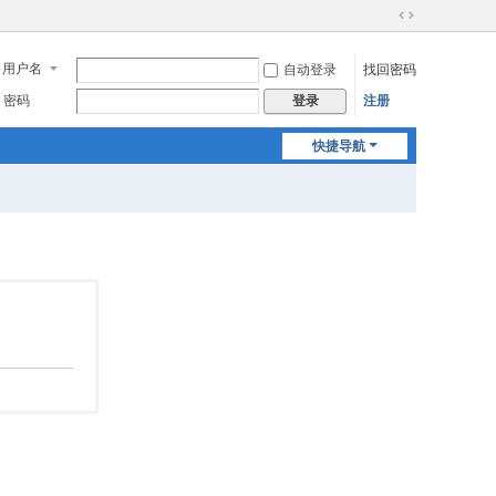
切
换
用户名
自动登录
找回密码
到
宽
密码
注册
登录
版
快捷导航