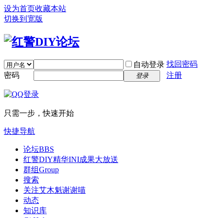
设为首页
收藏本站
切换到宽版
找回密码
自动登录
密码
注册
登录
只需一步，快速开始
快捷导航
论坛
BBS
红警DIY精华INI成果大放送
群组
Group
搜索
关注艾木魁谢谢喵
动态
知识库