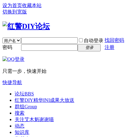
设为首页
收藏本站
切换到宽版
找回密码
自动登录
密码
注册
登录
只需一步，快速开始
快捷导航
论坛
BBS
红警DIY精华INI成果大放送
群组
Group
搜索
关注艾木魁谢谢喵
动态
知识库