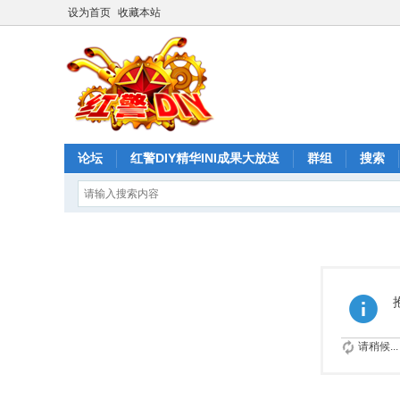
设为首页
收藏本站
论坛
红警DIY精华INI成果大放送
群组
搜索
请稍候...