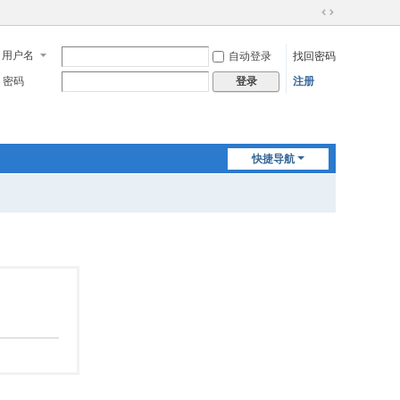
切
换
用户名
自动登录
找回密码
到
宽
密码
注册
登录
版
快捷导航