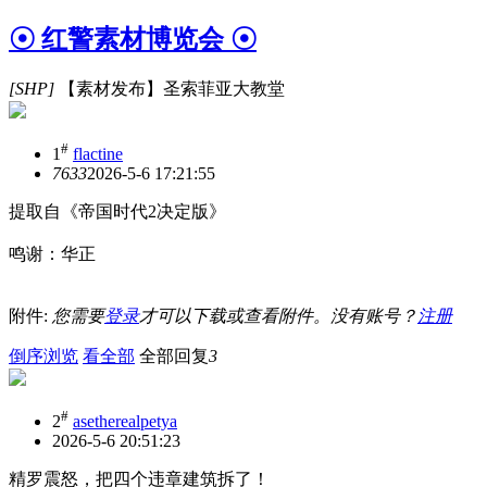
☉ 红警素材博览会 ☉
[SHP]
【素材发布】圣索菲亚大教堂
#
1
flactine
763
3
2026-5-6 17:21:55
提取自《帝国时代2决定版》
鸣谢：华正
附件:
您需要
登录
才可以下载或查看附件。没有账号？
注册
倒序浏览
看全部
全部回复
3
#
2
asetherealpetya
2026-5-6 20:51:23
精罗震怒，把四个违章建筑拆了！