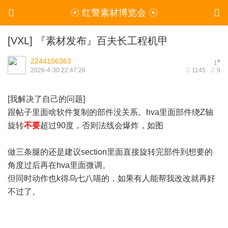
☉ 红警素材博览会 ☉
[VXL]
『素材发布』百夫长工程机甲
2244106363
#
1
2026-4-30 22:47:26
1145
9
[我解决了自己的问题]
跟帖子里面啥软件复制的部件没关系。hva里面部件绕Z轴
旋转
不要
超过90度，否则法线会爆炸，如图
做三条腿的还是建议section里面直接旋转完部件到想要的
角度过后再在hva里面微调。
但同时动作也k得乌七八喵的，如果有人能帮我改改就再好
不过了。
但hva这种逆天格式真的好改吗……估计是不会碰这种多组
件vxl了，心累。