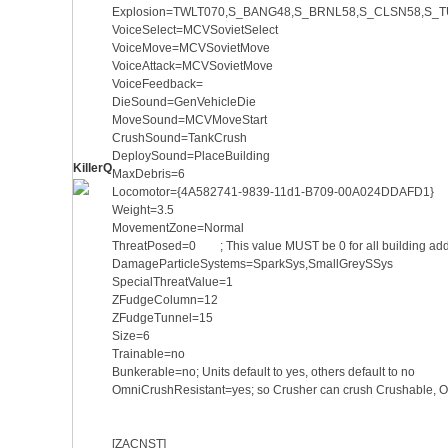
Explosion=TWLT070,S_BANG48,S_BRNL58,S_CLSN58,S_
VoiceSelect=MCVSovietSelect
VoiceMove=MCVSovietMove
VoiceAttack=MCVSovietMove
VoiceFeedback=
DieSound=GenVehicleDie
MoveSound=MCVMoveStart
CrushSound=TankCrush
DeploySound=PlaceBuilding
KillerQ
MaxDebris=6
Locomotor={4A582741-9839-11d1-B709-00A024DDAFD1}
Weight=3.5
MovementZone=Normal
ThreatPosed=0 ; This value MUST be 0 for all building ad
DamageParticleSystems=SparkSys,SmallGreySSys
SpecialThreatValue=1
ZFudgeColumn=12
ZFudgeTunnel=15
Size=6
Trainable=no
Bunkerable=no; Units default to yes, others default to no
OmniCrushResistant=yes; so Crusher can crush 
[ZACNST]