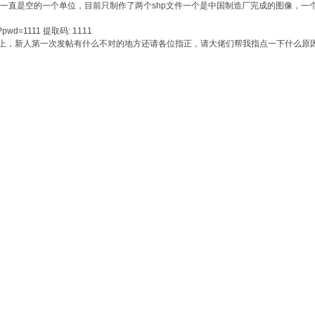
一直是空的一个单位，目前只制作了两个shp文件一个是中国制造厂完成的图像，一个
Q?pwd=1111 提取码: 1111
码也打上，新人第一次发帖有什么不对的地方还请各位指正，请大佬们帮我指点一下