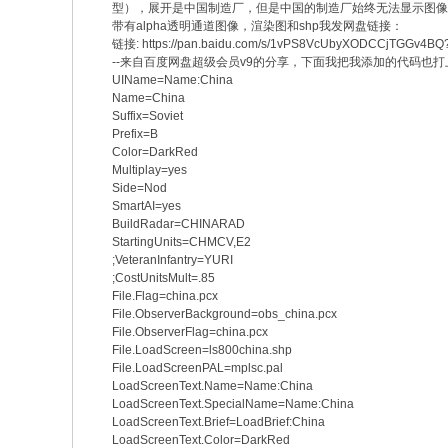
型），展开是中国制造厂，但是中国的制造厂始终无法显示图像
带有alpha透明通道图像，渲染图和shp我发网盘链接：
链接: https://pan.baidu.com/s/1vPS8VcUbyXODCCjTGGv4B
--来自百度网盘超级会员v9的分享，下面我把我添加的代
UIName=Name:China
Name=China
Suffix=Soviet
Prefix=B
Color=DarkRed
Multiplay=yes
Side=Nod
SmartAI=yes
BuildRadar=CHINARAD
StartingUnits=CHMCV,E2
;VeteranInfantry=YURI
;CostUnitsMult=.85
File.Flag=china.pcx
File.ObserverBackground=obs_china.pcx
File.ObserverFlag=china.pcx
File.LoadScreen=ls800china.shp
File.LoadScreenPAL=mplsc.pal
LoadScreenText.Name=Name:China
LoadScreenText.SpecialName=Name:China
LoadScreenText.Brief=LoadBrief:China
LoadScreenText.Color=DarkRed