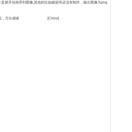
是展开动画序列图像,其他的比如破损等还没有制作，输出图像为png
什么原因，万分感谢 [China]