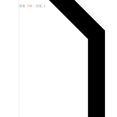
查看:
746
|
回复:
1