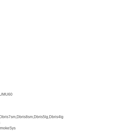
TUMU60
Dbris7sm,Dbris8sm,Dbris5lg,Dbris4lg
s
SmokeSys