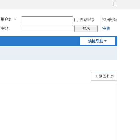
切
换
用户名
自动登录
找回密码
到
宽
密码
注册
登录
版
快捷导航
返回列表