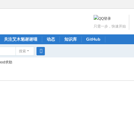
只需一步，快速开始
关注艾木魁谢谢喵
动态
知识库
GitHub
搜索
搜
od求助
索