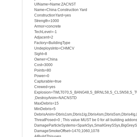
UIName=Name:ZACNST
Name=China Construction Yard
ConstructionYard=yes
Strength=1000
Armor=concrete
TechLevel=-1
Adjacent=2
Factory=BuildingType
UndeploysInto=CHMCV
Sight=8
Owner=China
Cost=3000
Points=80
Power=0
Capturable=true
Crewed=yes
Explosion=TWLT070,S_BANG48,S_BRNL58,S_CLSN58,S_
;DestroyAnim=NACNSTD
MaxDebris=15
MinDebris=5
DebrisAnim=Dbris1sm,Dbris1lg,Dbris4sm,Dbris5sm,Dbris4lg,
ThreatPosed=0 ; This value MUST be 0 for all building addon
DamageParticleSystems=SparkSys,SmallGreySSys,BigGrey
DamageSmokeOffset=1470,1060,1078
AIBuildThis=yes