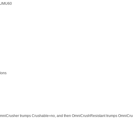
TUMU60
dons
Crushable, OmniCrusher trumps Crushable=no, and then OmniCrush