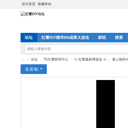
设为首页
收藏本站
论坛
红警DIY精华INI成果大放送
群组
搜索
»
论坛
›
TS引擎研究中心
›
☉ 红警素材博览会 ☉
›
新人制作m
红
发新帖
警
D
I
Y
论
坛