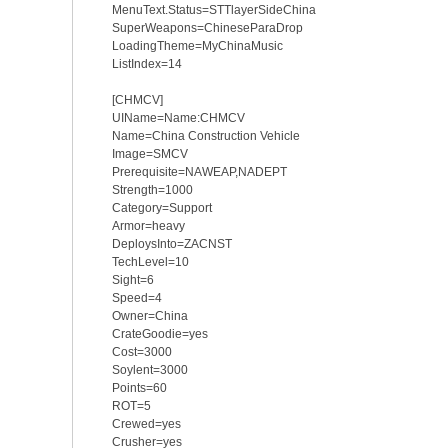
MenuText.Status=STT
layerSideChina
SuperWeapons=ChineseParaDrop
LoadingTheme=MyChinaMusic
List
[CHMCV]
UIName=Name:CHMCV
Name=China Construction Vehicle
Image=SMCV
Prerequisite=NAWEAP,NADEPT
Strength=1000
Category=Support
Armor=heavy
DeploysInto=ZACNST
TechLevel=10
Sight=6
Speed=4
Owner=China
CrateGoodie=yes
Cost=3000
Soylent=3000
Points=60
ROT=5
Crewed=yes
Crusher=yes