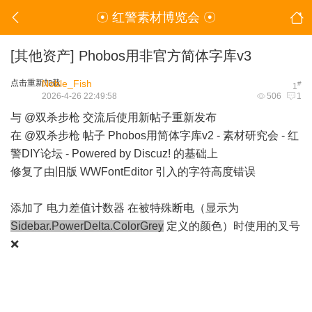
☉ 红警素材博览会 ☉
[其他资产]
Phobos用非官方简体字库v3
点击重新加载
Noble_Fish
#
1
2026-4-26 22:49:58
506
1
与
@双杀步枪
交流后使用新帖子重新发布
在
@双杀步枪
帖子
Phobos用简体字库v2 - 素材研究会 - 红
警DIY论坛 - Powered by Discuz!
的基础上
修复了由旧版 WWFontEditor 引入的字符高度错误
添加了 电力差值计数器 在被特殊断电（显示为
Sidebar.PowerDelta.ColorGrey
定义的颜色）时使用的叉号
❌