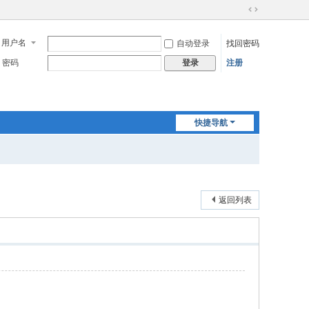
切
换
用户名
自动登录
找回密码
到
宽
密码
注册
登录
版
快捷导航
返回列表