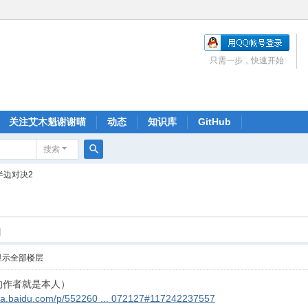
只需一步，快速开始
关注艾木魁谢谢喵
动态
知识库
GitHub
搜索
搜
半边对决2
索
]
显示全部楼层
的作者就是本人）
ieba.baidu.com/p/552260 ... 072127#117242237557