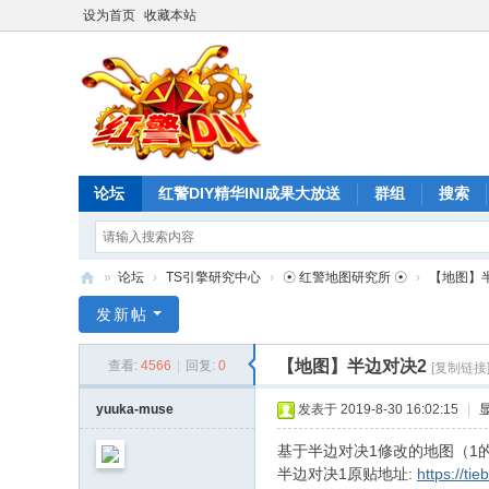
设为首页
收藏本站
论坛
红警DIY精华INI成果大放送
群组
搜索
»
论坛
›
TS引擎研究中心
›
☉ 红警地图研究所 ☉
›
【地图】
红
发新帖
警
【地图】半边对决2
查看:
4566
|
回复:
0
[复制链接
D
I
yuuka-muse
发表于 2019-8-30 16:02:15
|
Y
基于半边对决1修改的地图（1
论
半边对决1原贴地址:
https://t