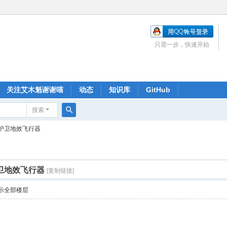
只需一步，快速开始
关注艾木魁谢谢喵
动态
知识库
GitHub
搜索
搜
联护卫地效飞行器
索
护卫地效飞行器
[复制链接]
示全部楼层