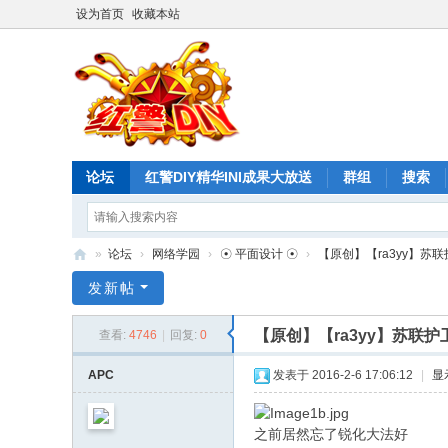
设为首页
收藏本站
论坛
红警DIY精华INI成果大放送
群组
搜索
»
论坛
›
网络学园
›
☉ 平面设计 ☉
›
【原创】【ra3yy】苏
红
发新帖
警
【原创】【ra3yy】苏联
查看:
4746
|
回复:
0
D
I
APC
发表于 2016-2-6 17:06:12
|
显
Y
论
之前居然忘了锐化大法好