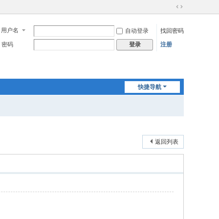
切
换
用户名
自动登录
找回密码
到
宽
密码
注册
登录
版
快捷导航
返回列表