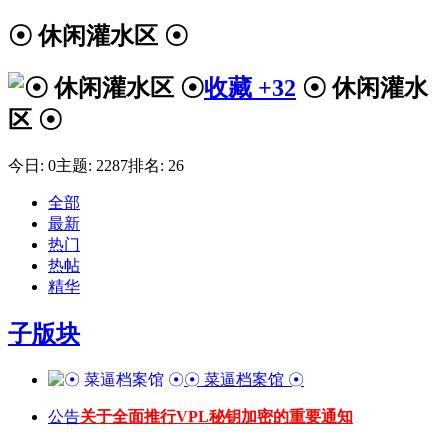
☉ 休闲灌水区 ☉
收藏
+32
☉ 休闲灌水
区 ☉
今日:
0
主题:
2287
排名:
26
全部
最新
热门
热帖
精华
子版块
☉ 菜逼档案馆 ☉
公告
关于全面推行VPL秘钥加密的重要通知